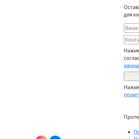
Остав
для к
Нажим
согла
данны
Нажим
полит
Проте
П