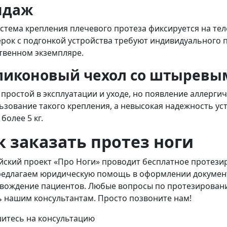
ндаж
истема крепления плечевого протеза фиксируется на те
рок с подгонкой устройства требуют индивидуального п
твенном экземпляре.
ликоновый чехол со штыревы
 простой в эксплуатации и уходе, но появление аллерги
ьзование такого крепления, а невысокая надежность ус
более 5 кг.
к заказать протез ноги
йский проект «Про Ноги» проводит бесплатное протези
едлагаем юридическую помощь в оформлении докумен
вождение пациентов. Любые вопросы по протезированию
ь нашим консультантам. Просто позвоните нам!
итесь
на консультацию