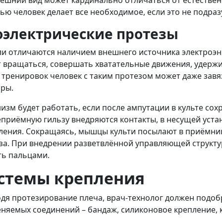
нешний вид может кардинально отличаться от естествен
ью человек делает все необходимое, если это не подра
оэлектрические протезы
и отличаются наличием внешнего источника электроэнер
 вращаться, совершать хватательные движения, удержив
 тренировок человек с таким протезом может даже зав
ры.
изм будет работать, если после ампутации в культе сох
еприёмную гильзу внедряются контакты, в несущей уста
ления. Сокращаясь, мышцы культи посылают в приёмник
за. При внедрении разветвлённой управляющей структу
ть пальцами.
стемы крепления
дя протезирование плеча, врач-технолог должен подоб
няемых соединений – бандаж, силиконовое крепление, 