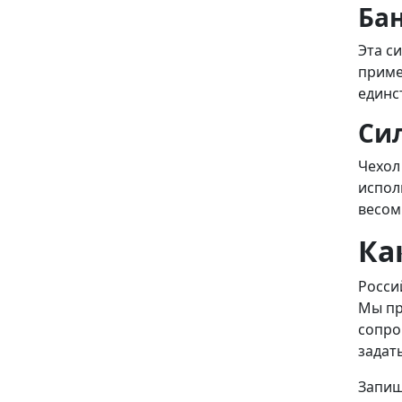
Ба
Эта с
приме
единс
Си
Чехол
испол
весом 
Ка
Росси
Мы пр
сопро
задат
Запиш