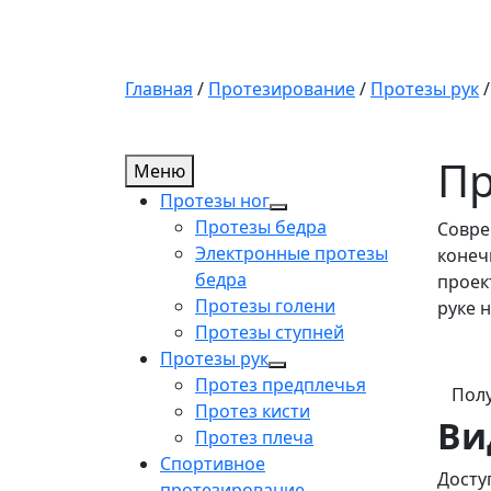
Главная
/
Протезирование
/
Протезы рук
Пр
Меню
Протезы ног
Протезы бедра
Совре
Электронные протезы
конеч
бедра
проек
Протезы голени
руке 
Протезы ступней
Протезы рук
Протез предплечья
Пол
Протез кисти
Ви
Протез плеча
Спортивное
Досту
протезирование