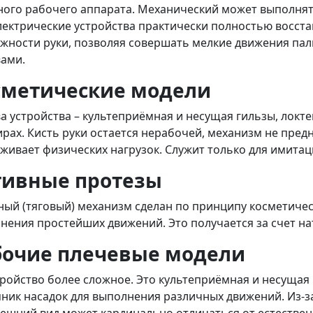
ного рабочего аппарата. Механический может выполня
ектрические устройства практически полностью восст
жности руки, позволяя совершать мелкие движения пал
вами.
сметические модели
а устройства – культеприёмная и несущая гильзы, локт
рах. Кисть руки остается нерабочей, механизм не пред
живает физических нагрузок. Служит только для имитац
тивные протезы
ный (тяговый) механизм сделан по принципу косметичес
нения простейших движений. Это получается за счет н
бочие плечевые модели
тройство более сложное. Это культеприёмная и несущая
ник насадок для выполнения различных движений. Из-з