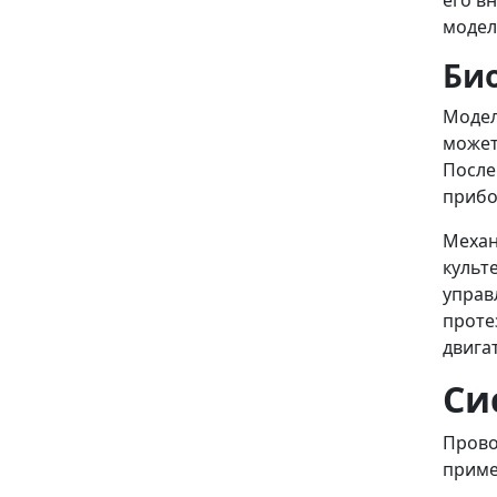
его в
модел
Би
Модел
может
После
прибо
Механ
культ
управ
проте
двига
Си
Прово
приме