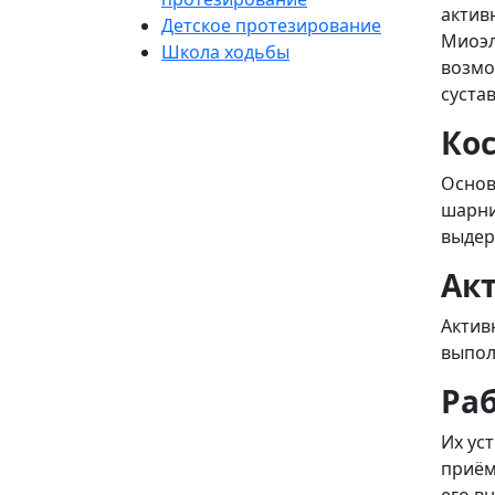
актив
Детское протезирование
Миоэл
Школа ходьбы
возмо
суста
Ко
Основ
шарни
выдер
Ак
Актив
выпол
Ра
Их ус
приём