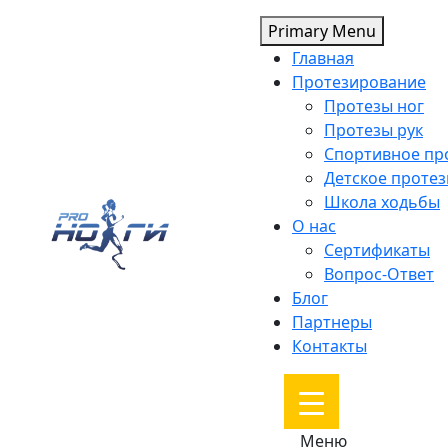
Skip
Primary Menu
to
Главная
content
Протезирование
Протезы ног
Протезы рук
Спортивное пр
Детское проте
Школа ходьбы
О нас
Сертификаты
Вопрос-Ответ
Блог
Партнеры
Контакты
Меню