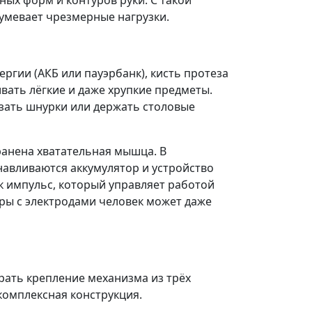
ных форм и контуров руки. С такой
зумевает чрезмерные нагрузки.
гии (АКБ или пауэрбанк), кисть протеза
ать лёгкие и даже хрупкие предметы.
язать шнурки или держать столовые
ранена хватательная мышца. В
навливаются аккумулятор и устройство
 импульс, который управляет работой
ры с электродами человек может даже
рать крепление механизма из трёх
комплексная конструкция.